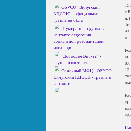
15
ОБУСО "Вичугский
г.
КЦСОН" - официальная
д.1
группа на ok.ru
Тел
"Бумеранг" - группа в
94
контакте отделения
e-m
социальной реабилитации
инвалидов
Ре
"Добродея Вичуга" -
по
группа в контакте
8:
12
Семейный МФЦ - ОБУСО
су
Вичугский КЦСОН - группа в
вы
контакте
Ра
пр
во
кр
На