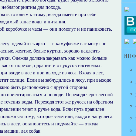
я неблагоприятны для похода.
быть готовым к этому, всегда имейте при себе
ходимый запас воды и питания.
ой коробочке и часы — они помогут и не паниковать,
 лесу, одевайтесь ярко — в камуфляже вас могут не
асные, желтые, белые куртки, хорошо наклеить
ИН
унки. Одежда должна закрывать как можно больше
 вас от порезов, царапин и от укусов насекомых.
и входе в лес и при выходе из леса. Входя в лес,
етит солнце. Если вы заблудились в лесу, при выходе
олжно быть расположено с другой стороны
но ориентироваться и по воде. Переходя через лесной
е течения воды. Переходя этот же ручеек на обратном
правлении течет в ручье вода. Если путь правилен,
положным тому, которое заметили, входя в чащу леса.
сь в лесу, остановитесь и подумайте — откуда
а машин, лая собак.