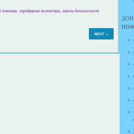
ой помощи
,
серебряные волонтёры
,
школа безопасности
ДОП
ИН
NEXT
→