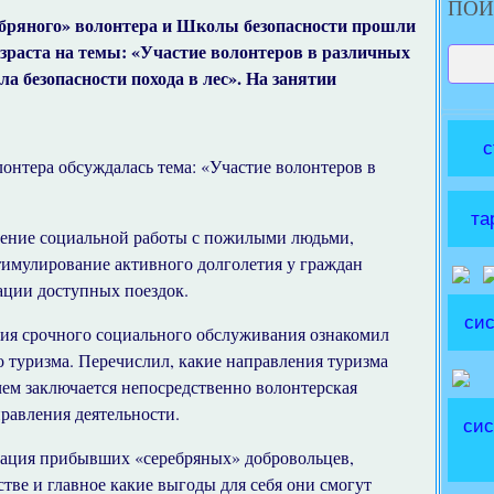
ПОИ
ебряного» волонтера и Школы безопасности прошли
зраста на темы: «Участие волонтеров в различных
а безопасности похода в лес». На занятии
с
онтера обсуждалась тема: «Участие волонтеров в
та
ение социальной работы с пожилыми людьми,
стимулирование активного долголетия у граждан
ации доступных поездок.
сис
ения срочного социального обслуживания ознакомил
о туризма. Перечислил, какие направления туризма
чем заключается непосредственно волонтерская
равления деятельности.
сис
вация прибывших «серебряных» добровольцев,
тве и главное какие выгоды для себя они смогут