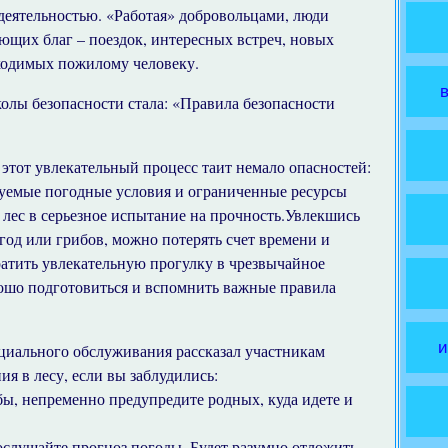
 деятельностью. «Работая» добровольцами, люди
ющих благ – поездок, интересных встреч, новых
бходимых пожилому человеку.
олы безопасности стала: «Правила безопасности
 этот увлекательный процесс таит немало опасностей:
зуемые погодные условия и ограниченные ресурсы
 лес в серьезное испытание на прочность.Увлекшись
год или грибов, можно потерять счет времени и
вратить увлекательную прогулку в чрезвычайное
ошо подготовиться и вспомнить важные правила
и
циального обслуживания рассказал участникам
ия в лесу, если вы заблудились:
бы, непременно предупредите родных, куда идете и
ослушайте прогноз погоды. Будет разумно отложить