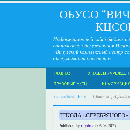
ОБУСО "ВИ
КЦСО
Информационный сайт бюджетн
социального обслуживания Ивано
«Вичугский комплексный центр со
обслуживания населения»
ГЛАВНАЯ
О НАШЕМ УЧРЕЖДЕН
ПРАВОВЫЕ АКТЫ
ИНФОРМАЦИ
You are here:
Home
Школа «серебряного
ШКОЛА «СЕРЕБРЯНОГО»
Published by
admin
on
06.08.2025