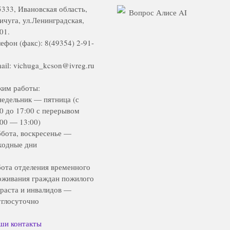
5333, Ивановская область,
Вопрос Алисе AI
Вичуга, ул.Ленинградская,
01.
ефон (факс): 8(49354) 2-91-
ail: vichuga_kcson@ivreg.ru
жим работы:
недельник — пятница (с
00 до 17:00 с перерывом
:00 — 13:00)
ббота, воскресенье —
ходные дни
бота отделения временного
оживания граждан пожилого
зраста и инвалидов —
углосуточно
ши контакты