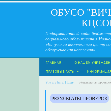
ОБУСО "ВИ
КЦСО
Информационный сайт бюджетн
социального обслуживания Ивано
«Вичугский комплексный центр со
обслуживания населения»
ГЛАВНАЯ
О НАШЕМ УЧРЕЖДЕН
ПРАВОВЫЕ АКТЫ
ИНФОРМАЦИ
You are here:
Home
Результаты проверо
РЕЗУЛЬТАТЫ ПРОВЕРОК