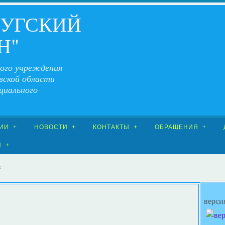
ЧУГСКИЙ
Н"
ого учреждения
вской области
циального
ИИ
НОВОСТИ
КОНТАКТЫ
ОБРАЩЕНИЯ
Я
к
верси