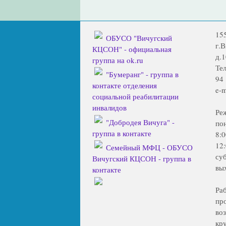
15
ОБУСО "Вичугский
г.
КЦСОН" - официальная
д.1
группа на ok.ru
Тел
"Бумеранг" - группа в
94
контакте отделения
e-m
социальной реабилитации
инвалидов
Ре
"Добродея Вичуга" -
по
группа в контакте
8:
12
Семейный МФЦ - ОБУСО
су
Вичугский КЦСОН - группа в
вы
контакте
Ра
пр
во
кр