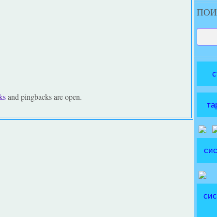
ПОИ
с
ks
and pingbacks are open.
та
сис
сис