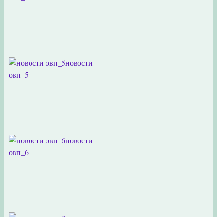
новости
овп_5
новости
овп_6