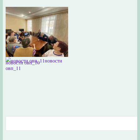
новости
новости овп_10
овп_11