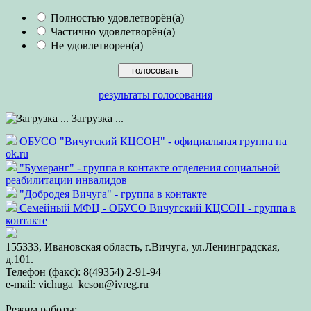
Полностью удовлетворён(а)
Частично удовлетворён(а)
Не удовлетворен(а)
результаты голосования
Загрузка ...
ОБУСО "Вичугский КЦСОН" - официальная группа на
ok.ru
"Бумеранг" - группа в контакте отделения социальной
реабилитации инвалидов
"Добродея Вичуга" - группа в контакте
Семейный МФЦ - ОБУСО Вичугский КЦСОН - группа в
контакте
155333, Ивановская область, г.Вичуга, ул.Ленинградская,
д.101.
Телефон (факс): 8(49354) 2-91-94
e-mail: vichuga_kcson@ivreg.ru
Режим работы: