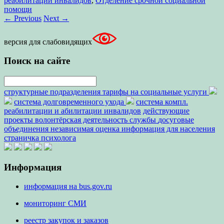
реабилитации инвалидов
,
Отделение срочной социальной
помощи
←
Previous
Next
→
версия для слабовидящих
Поиск на сайте
структурные подразделения
тарифы на социальные услуги
система долговременного ухода
система компл.
реабилитации и абилитации инвалидов
действующие
проекты
волонтёрская деятельность
службы
досуговые
объединения
независимая оценка
информация для населения
страничка психолога
Информация
информация на bus.gov.ru
мониторинг СМИ
реестр закупок и заказов