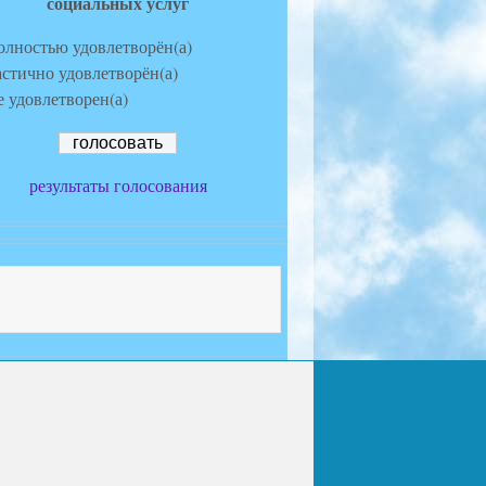
социальных услуг
олностью удовлетворён(а)
астично удовлетворён(а)
е удовлетворен(а)
результаты голосования