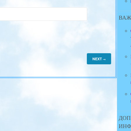
ВАЖ
NEXT
→
ДОП
ИН