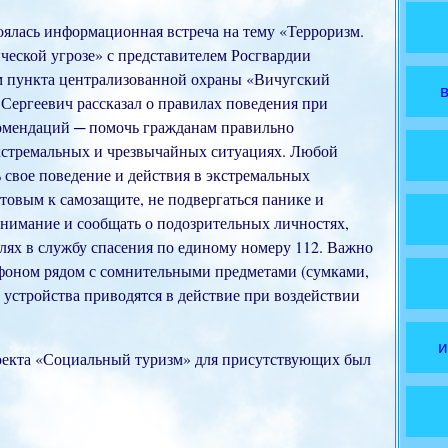
оялась информационная встреча на тему «Терроризм.
ческой угрозе» с представителем Росгвардии
м пункта централизованной охраны «Вичугский
ргеевич рассказал о правилах поведения при
комендаций ─ помочь гражданам правильно
экстремальных и чрезвычайных ситуациях. Любой
 свое поведение и действия в экстремальных
товым к самозащите, не подвергаться панике и
внимание и сообщать о подозрительных личностях,
лях в службу спасения по единому номеру 112. Важно
лефоном рядом с сомнительными предметами (сумками,
е устройства приводятся в действие при воздействии
и
роекта «Социальный туризм» для присутствующих был