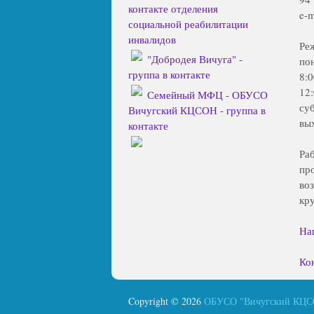
контакте отделения
e-m
социальной реабилитации
инвалидов
Ре
"Добродея Вичуга" -
по
группа в контакте
8:
12
Семейный МФЦ - ОБУСО
су
Вичугский КЦСОН - группа в
вы
контакте
Ра
пр
во
кр
На
Ко
Copyright © 2026
ОБУСО "Вичугский КЦ