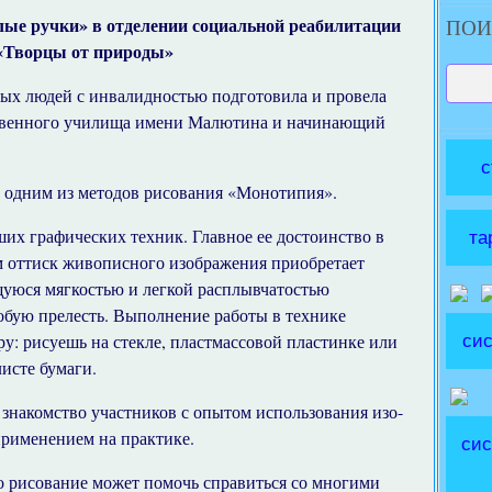
лые ручки» в отделении социальной реабилитации
ПОИ
 «Творцы от природы»
дых людей с инвалидностью подготовила и провела
твенного училища имени Малютина и начинающий
с
 одним из методов рисования «Монотипия».
их графических техник. Главное ее достоинство в
та
м оттиск живописного изображения приобретает
уюся мягкостью и легкой расплывчатостью
собую прелесть. Выполнение работы в технике
у: рисуешь на стекле, пластмассовой пластинке или
сис
листе бумаги.
 знакомство участников с опытом использования изо-
применением на практике.
сис
о рисование может помочь справиться со многими