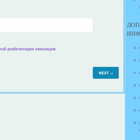
ДОП
ИН
ьной реабилитации инвалидов
NEXT
→