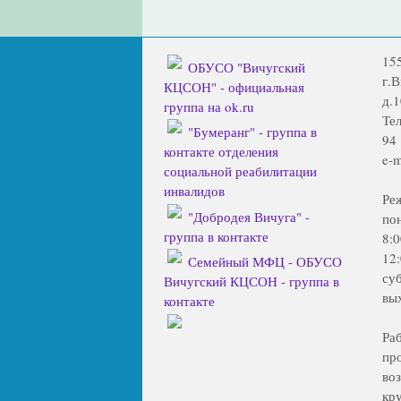
15
ОБУСО "Вичугский
г.
КЦСОН" - официальная
д.1
группа на ok.ru
Тел
"Бумеранг" - группа в
94
контакте отделения
e-m
социальной реабилитации
инвалидов
Ре
"Добродея Вичуга" -
по
группа в контакте
8:
12
Семейный МФЦ - ОБУСО
су
Вичугский КЦСОН - группа в
вы
контакте
Ра
пр
во
кр