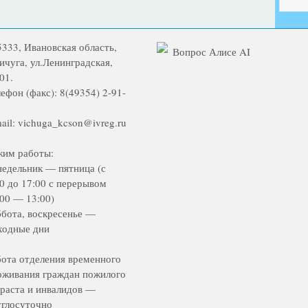
5333, Ивановская область,
Вопрос Алисе AI
Вичуга, ул.Ленинградская,
01.
ефон (факс): 8(49354) 2-91-
ail: vichuga_kcson@ivreg.ru
жим работы:
недельник — пятница (с
00 до 17:00 с перерывом
:00 — 13:00)
ббота, воскресенье —
ходные дни
бота отделения временного
оживания граждан пожилого
зраста и инвалидов —
углосуточно