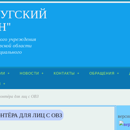
ЧУГСКИЙ
Н"
ого учреждения
вской области
циального
ИИ
НОВОСТИ
КОНТАКТЫ
ОБРАЩЕНИЯ
Я
онтёра для лиц с ОВЗ
НТЁРА ДЛЯ ЛИЦ С ОВЗ
верси