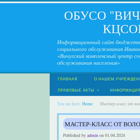
ОБУСО "ВИ
КЦСО
Информационный сайт бюджетн
социального обслуживания Ивано
«Вичугский комплексный центр со
обслуживания населения»
ГЛАВНАЯ
О НАШЕМ УЧРЕЖДЕН
ПРАВОВЫЕ АКТЫ
ИНФОРМАЦИ
You are here:
Home
Мастер-класс от вол
МАСТЕР-КЛАСС ОТ ВОЛО
Published by
admin
on
01.04.2024