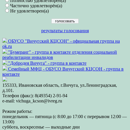
Полностью удовлетворён(а)
Частично удовлетворён(а)
Не удовлетворен(а)
результаты голосования
ОБУСО "Вичугский КЦСОН" - официальная группа на
ok.ru
"Бумеранг" - группа в контакте отделения социальной
реабилитации инвалидов
"Добродея Вичуга" - группа в контакте
Семейный МФЦ - ОБУСО Вичугский КЦСОН - группа в
контакте
155333, Ивановская область, г.Вичуга, ул.Ленинградская,
д.101.
Телефон (факс): 8(49354) 2-91-94
e-mail: vichuga_kcson@ivreg.ru
Режим работы:
понедельник — пятница (с 8:00 до 17:00 с перерывом 12:00 —
13:00)
суббота, воскресенье — выходные дни