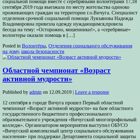
социальной помощи вместе с серебряными волонтерами 17,18
сентября 2019 года выезжала по месту жительства одиноко
проживающих граждан на территории г.о.Вичуга. Специалист
отделения срочной социальной помощи Лукъянова Надежда
Владимировна привезла одежду нуждающимся,провела
беседа на тему: «Осторожно, мошенники!», а «серебряные»
волонтеры оказали помощь в […]
Posted in
Волонтёры
,
Отделения социального обслуживания
на дому
,
школа безопасности
Областной чемпионат «Возраст
активной мудрости»
Published by
admin
on
12.09.2019
|
Leave a response
12 сентября в городе Вичуга прошел Первый областной
чемпионат «Возраст активной мудрости» на базе областного
государственного бюджетного профессионального
образовательного учреждения «Вичугский многопрофильный
колледж». Организатором мероприятия выступил ОБУСО
«Вичугский комплексный центр социального обслуживания
населения» при поддержке Департамента социальной защиты