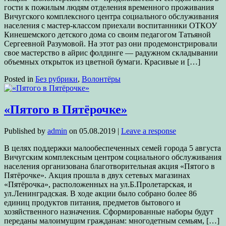
гости к пожилым людям отделения временного проживания
Вичугского комплексного центра социального обслуживания
населения с мастер-классом приехали воспитанники ОТКОУ
Кинешемского детского дома со своим педагогом Татьяной
Сергеевной Разумовой. На этот раз они продемонстрировали
свое мастерство в айрис фолдинге — радужном складывании
объемных открыток из цветной бумаги. Красивые и […]
Posted in
Без рубрики
,
Волонтёры
«Пятого в Пятёрочке»
Published by
admin
on
05.08.2019
|
Leave a response
В целях поддержки малообеспеченных семей города 5 августа
Вичугским комплексным центром социального обслуживания
населения организована благотворительная акция «Пятого в
Пятёрочке». Акция прошла в двух сетевых магазинах
«Пятёрочка», расположенных на ул.Б.Пролетарская, и
ул.Ленинградская. В ходе акции было собрано более 86
единиц продуктов питания, предметов бытового и
хозяйственного назначения. Сформированные наборы будут
переданы малоимущим гражданам: многодетным семьям, […]