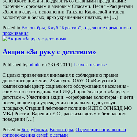
Успенского поста и поздравить со славными праздниками:
яблочным, ореховым и медовым Спасами. Песня «Расцветали
яблони в саду» в исполнении Татьяны Карнаевой и танец
волонтеров в белых, ярко украшенных платьях, не […]
Posted in
Волонтёры
,
Клуб "Креатив"
,
отделение временного
проживания
Акция «За руку с детством»
Published by
admin
on
23.08.2019
|
Leave a response
С целью привлечения внимания к соблюдению правил
дорожного движения, 23 августа ОБУСО «Вичугский
комплексный центр социального обслуживания населения»
совместно с сотрудниками ГИБДД провёл акцию «За руку с
детством». Участники акции: «серебряные волонтеры» и дети,
посещающие при учреждении социальную досуговую
площадку. Старший лейтенант полиции ИДПС ОГИБДД МО
МВД России, Варешин Е.С., рассказал детям о безопасном
поведении […]
Posted in
Без рубрики
,
Волонтёры
,
Отделение социального
сопровождения семей с детьми