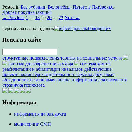
Posted in
Без рубрики
,
Волонтёры
,
Пятого в Пятёрочке,
Добрая покупка (акции)
←
Previous
1
…
18
19
20
…
22
Next
→
версия для слабовидящих
Поиск на сайте
структурные подразделения
тарифы на социальные услуги
система долговременного ухода
система компл.
реабилитации и абилитации инвалидов
действующие
проекты
волонтёрская деятельность
службы
досуговые
объединения
независимая оценка
информация для населения
страничка психолога
Информация
информация на bus.gov.ru
мониторинг СМИ