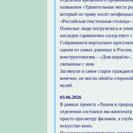
названием «Удивительные места род
который по праву носит неофициаль
«Российская текстильная столица»
Пожилые люди погрузились в уник
наследие гармонично соседствует 
Собравшиеся виртуально прогуляли
одним из самых длинных в России,
конструктивизма – «Дом-корабль»,
связанные с ним.
Заглянули в самое старое гражданс
конечно, не могли обойти стороно
музей.
03.06.2026
В рамках проекта «Лицом к приро
отделении состоялся эко-кинотеат
просто просмотру фильмов, а глуб
искусство кино.
На экране разворачивались захват