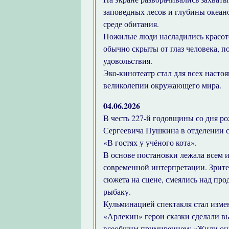
заповедных лесов и глубины океан
среде обитания.
Пожилые люди насладились красото
обычно скрыты от глаз человека, 
удовольствия.
Эко-кинотеатр стал для всех наст
великолепии окружающего мира.
04.06.2026
В честь 227-й годовщины со дня р
Сергеевича Пушкина в отделении с
«В гостях у учёного кота».
В основе постановки лежала всем и
современной интерпретации. Зрите
сюжета на сцене, смеялись над про
рыбаку.
Кульминацией спектакля стал изме
«Арлекин» герои сказки сделали в
всеобщим примирением: «Жили они 