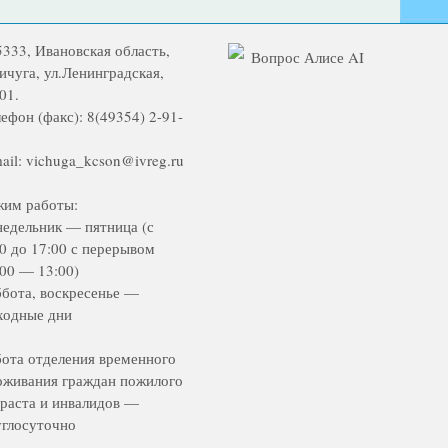
5333, Ивановская область,
Вопрос Алисе AI
Вичуга, ул.Ленинградская,
01.
ефон (факс): 8(49354) 2-91-
ail: vichuga_kcson@ivreg.ru
жим работы:
недельник — пятница (с
00 до 17:00 с перерывом
:00 — 13:00)
ббота, воскресенье —
ходные дни
бота отделения временного
оживания граждан пожилого
зраста и инвалидов —
углосуточно