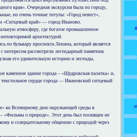
ного края». Очередная экскурсия была по городу,
ные, но очень точные титулы: «Город невест»,
 и «Ситцевый край» — город Иваново.
альную атмосферу, где богатое промышленное
с неповторимой архитектурой.
сь по бульвару проспекта Ленина, который является
 с интересом рассмотрели легендарный памятник
 узнав его удивительную историю и легенды,
кое каменное здание города – «Щудровская палатка» и,
й текстильное сердце города — Ивановский ситцевый
и
де» ко Всемирному дню окружающей среды в
р – «Фильмы о природе». Этот день был посвящен не
окому и созерцательному общению с природой через
ывающие сюжеты: от величественных пейзажей