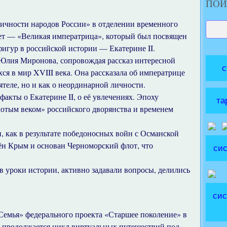
ПОИ
ичности народов России» в отделении временного
ет — «Великая императрица», который был посвящен
фигур в российской истории — Екатерине II.
 Юлия Миронова, сопровождая рассказ интересной
с
ся в мир XVIII века. Она рассказала об императрице
ятеле, но и как о неординарной личности.
кты о Екатерине II, о её увлечениях. Эпоху
та
отым веком» российского дворянства и временем
 как в результате победоносных войн с Османской
ён Крым и основан Черноморский флот, что
сис
уроки истории, активно задавали вопросы, делились
.
сис
Семья» федерального проекта «Старшее поколение» в
 продолжается цикл виртуальных путешествий под