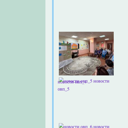
новости
новости овп_4
овп_5
новости