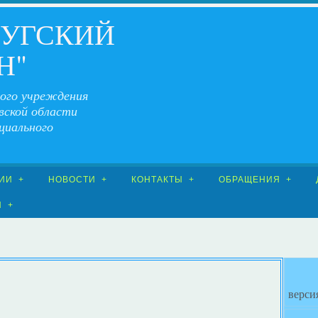
ЧУГСКИЙ
Н"
ого учреждения
вской области
циального
ИИ
НОВОСТИ
КОНТАКТЫ
ОБРАЩЕНИЯ
Я
верси