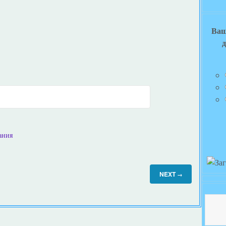
Ваш
д
ания
NEXT
→