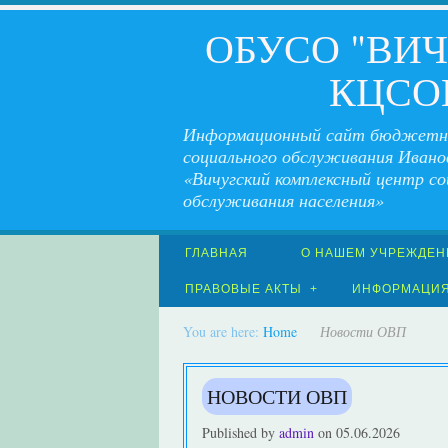
ОБУСО "ВИ
КЦСО
Информационный сайт бюджетн
социального обслуживания Ивано
«Вичугский комплексный центр со
обслуживания населения»
ГЛАВНАЯ
О НАШЕМ УЧРЕЖДЕН
ПРАВОВЫЕ АКТЫ
ИНФОРМАЦИ
You are here:
Home
Новости ОВП
НОВОСТИ ОВП
Published by
admin
on
05.06.2026