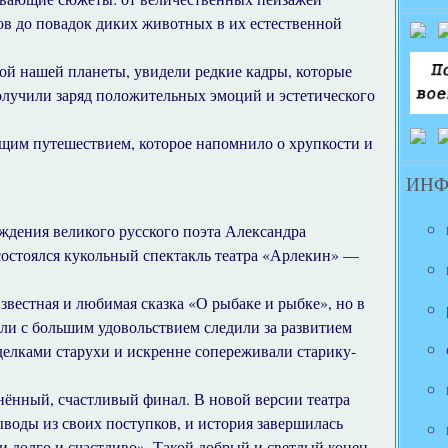
ов до повадок диких животных в их естественной
й нашей планеты, увидели редкие кадры, которые
получили заряд положительных эмоций и эстетического
оящим путешествием, которое напомнило о хрупкости и
ИН
ождения великого русского поэта Александра
остоялся кукольный спектакль театра «Арлекин» —
звестная и любимая сказка «О рыбаке и рыбке», но в
ли с большим удовольствием следили за развитием
делками старухи и искренне сопереживали старику-
нённый, счастливый финал. В новой версии театра
ыводы из своих поступков, и история завершилась
долго и счастливо». Такой добрый и светлый конец