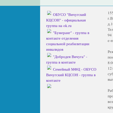
15
ОБУСО "Вичугский
г.
КЦСОН" - официальная
д.1
группа на ok.ru
Тел
"Бумеранг" - группа в
94
контакте отделения
e-m
социальной реабилитации
инвалидов
Ре
"Добродея Вичуга" -
по
группа в контакте
8:
12
Семейный МФЦ - ОБУСО
су
Вичугский КЦСОН - группа в
вы
контакте
Ра
пр
во
кр