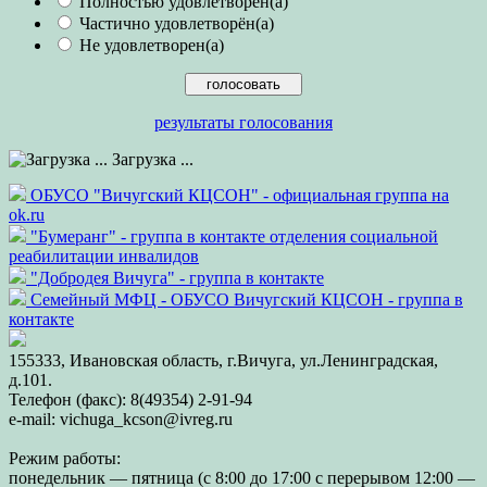
Полностью удовлетворён(а)
Частично удовлетворён(а)
Не удовлетворен(а)
результаты голосования
Загрузка ...
ОБУСО "Вичугский КЦСОН" - официальная группа на
ok.ru
"Бумеранг" - группа в контакте отделения социальной
реабилитации инвалидов
"Добродея Вичуга" - группа в контакте
Семейный МФЦ - ОБУСО Вичугский КЦСОН - группа в
контакте
155333, Ивановская область, г.Вичуга, ул.Ленинградская,
д.101.
Телефон (факс): 8(49354) 2-91-94
e-mail: vichuga_kcson@ivreg.ru
Режим работы:
понедельник — пятница (с 8:00 до 17:00 с перерывом 12:00 —