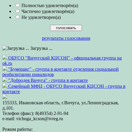
Полностью удовлетворён(а)
Частично удовлетворён(а)
Не удовлетворен(а)
результаты голосования
Загрузка ...
ОБУСО "Вичугский КЦСОН" - официальная группа на
ok.ru
"Бумеранг" - группа в контакте отделения социальной
реабилитации инвалидов
"Добродея Вичуга" - группа в контакте
Семейный МФЦ - ОБУСО Вичугский КЦСОН - группа в
контакте
155333, Ивановская область, г.Вичуга, ул.Ленинградская,
д.101.
Телефон (факс): 8(49354) 2-91-94
e-mail: vichuga_kcson@ivreg.ru
Режим работы: