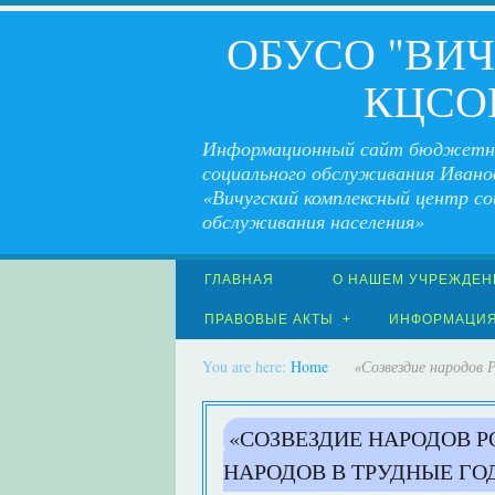
ОБУСО "ВИ
КЦСО
Информационный сайт бюджетн
социального обслуживания Ивано
«Вичугский комплексный центр со
обслуживания населения»
ГЛАВНАЯ
О НАШЕМ УЧРЕЖДЕН
ПРАВОВЫЕ АКТЫ
ИНФОРМАЦИ
You are here:
Home
«Созвездие народов 
«СОЗВЕЗДИЕ НАРОДОВ Р
НАРОДОВ В ТРУДНЫЕ Г