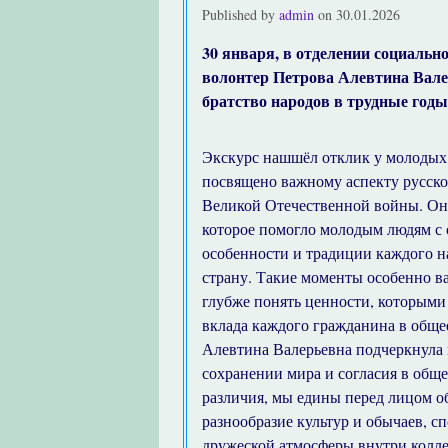
Published by
admin
on
30.01.2026
30 января, в отделении социальн
волонтер Петрова Алевтина Вале
братство народов в трудные год
Экскурс нашшёл отклик у молодых
посвящено важному аспекту русск
Великой Отечественной войны. Он
которое помогло молодым людям с
особенности и традиции каждого 
страну. Такие моменты особенно в
глубже понять ценности, которыми
вклада каждого гражданина в общее
Алевтина Валерьевна подчеркнула
сохранении мира и согласия в обще
различия, мы едины перед лицом об
разнообразие культур и обычаев, 
дружеской атмосферы внутри колле