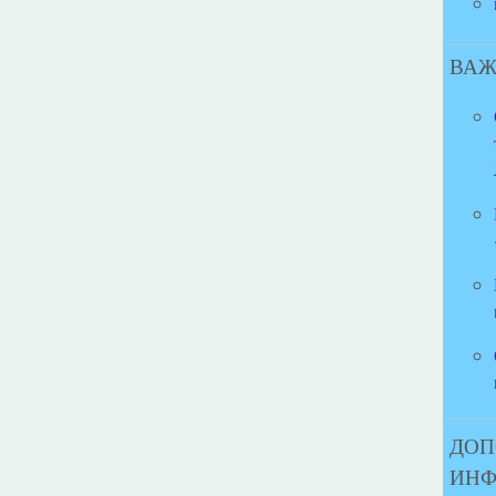
ВАЖ
ДОП
ИН