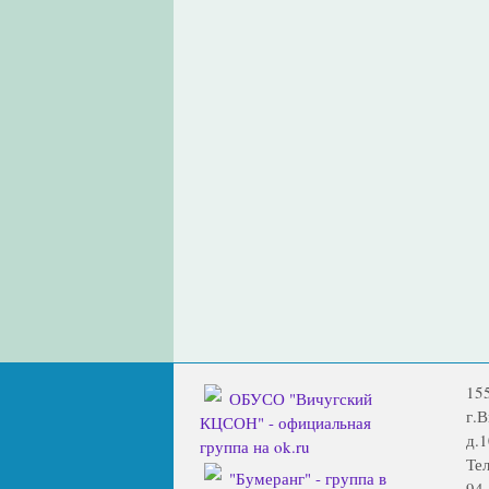
15
ОБУСО "Вичугский
г.
КЦСОН" - официальная
д.1
группа на ok.ru
Тел
"Бумеранг" - группа в
94