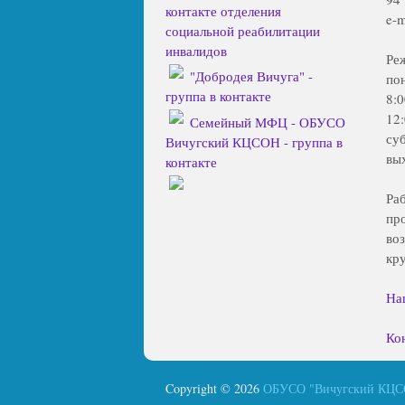
контакте отделения
e-m
социальной реабилитации
инвалидов
Ре
"Добродея Вичуга" -
по
группа в контакте
8:
12
Семейный МФЦ - ОБУСО
су
Вичугский КЦСОН - группа в
вы
контакте
Ра
пр
во
кр
На
Ко
Copyright © 2026
ОБУСО "Вичугский КЦ