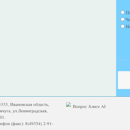
П
Ч
Н
5333, Ивановская область,
Вопрос Алисе AI
Вичуга, ул.Ленинградская,
01.
ефон (факс): 8(49354) 2-91-