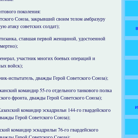
нтового поколения:
тского Союза, закрывший своим телом амбразуру
ую атаку советских солдат);
тизанка, ставшая первой женщиной, удостоенной
мертно);
енерал, участник многих боевых операций и
ых войск);
чик-испытатель, дважды Герой Советского Союза);
анский командир 55-го отдельного танкового полка
ского фронта, дважды Герой Советского Союза);
и
азахский командир эскадрильи 144-го гвардейского
важды Герой Советского Союза);
кий командир эскадрильи 76-го гвардейского
важды Герой Советского Союза);