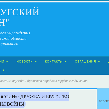
ЧУГСКИЙ
Н"
ого учреждения
вской области
циального
ИИ
НОВОСТИ
КОНТАКТЫ
ОБРАЩЕНИЯ
Я
России»: дружба и братство народов в трудные годы войны
ОССИИ»: ДРУЖБА И БРАТСТВО
верси
ОДЫ ВОЙНЫ