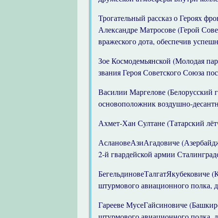
Трогательный рассказ о Героях фро
Александре Матросове (Герой Сове
вражеского дота, обеспечив успешн
Зое Космодемьянской (Молодая пар
звания Героя Советского Союза пос
Василии Маргелове (Белорусский г
основоположник воздушно-десантн
Ахмет-Хан Султане (Татарский лёт
АслановеАзиАгадовиче (Азербайдж
2-й гвардейской армии Сталинград
БегельдиновеТалгатЯкубековиче (К
штурмового авиационного полка, д
Гарееве МусеГайсиновиче (Башкирс
штурмового авиационного полка, д