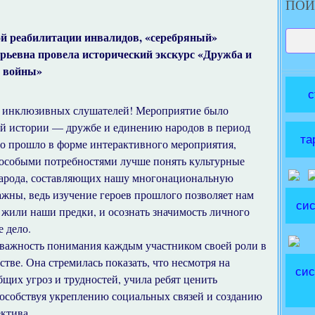
ПОИ
ой реабилитации инвалидов, «серебряный»
рьевна провела исторический экскурс «Дружба и
ы войны»
с
 инклюзивных слушателей! Мероприятие было
ой истории — дружбе и единению народов в период
та
о прошло в форме интерактивного мероприятия,
 особыми потребностями лучше понять культурные
народа, составляющих нашу многонациональную
ажны, ведь изучение героев прошлого позволяет нам
сис
 жили наши предки, и осознать значимость личного
 дело.
 важность понимания каждым участником своей роли в
стве. Она стремилась показать, что несмотря на
сис
щих угроз и трудностей, учила ребят ценить
способствуя укреплению социальных связей и созданию
ктива.