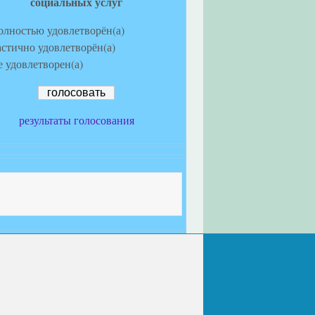
социальных услуг
олностью удовлетворён(а)
астично удовлетворён(а)
е удовлетворен(а)
результаты голосования