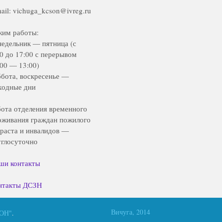
ail: vichuga_kcson@ivreg.ru
жим работы:
недельник — пятница (с
00 до 17:00 с перерывом
:00 — 13:00)
ббота, воскресенье —
ходные дни
бота отделения временного
оживания граждан пожилого
зраста и инвалидов —
углосуточно
ши контакты
нтакты ДСЗН
Вичуга, 2014
СОН"
.