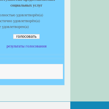
социальных услуг
олностью удовлетворён(а)
астично удовлетворён(а)
е удовлетворен(а)
результаты голосования