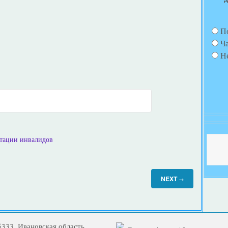
П
Ч
Н
итации инвалидов
NEXT
→
5333, Ивановская область,