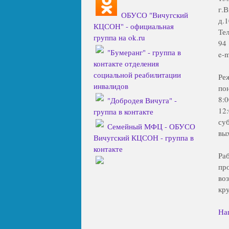
г.
ОБУСО "Вичугский
д.1
КЦСОН" - официальная
Тел
группа на ok.ru
94
"Бумеранг" - группа в
e-m
контакте отделения
социальной реабилитации
Ре
инвалидов
по
8:
"Добродея Вичуга" -
12
группа в контакте
су
Семейный МФЦ - ОБУСО
вы
Вичугский КЦСОН - группа в
контакте
Ра
пр
во
кр
На