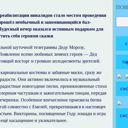
ПОИ
 реабилитации инвалидов стало местом проведения
 прошёл необычный и запоминающийся бал-
Чудесный вечер оказался истинным подарком для
тить себя героями сказки
с
альной шуточной телеграммы Деду Морозу,
Появление всеми любимых зимних героев — Дед
тоящий восторг и громкие аплодисменты зрителей.
та
 карнавальные костюмы и забавные маски, сразу же
и радости. Они активно включились в музыкальный
 радостные новогодние песни, проникновенные стихи
сис
 озорным частушкам и зажигательным танцам, передав
ечеринки. Особенное впечатление произвела битва
гой совместно с Емелей, превратившаяся в настоящее
астьем. Викторины, посвященные Году лошади и игра
сис
ещё насыщеннее и увлекательнее.