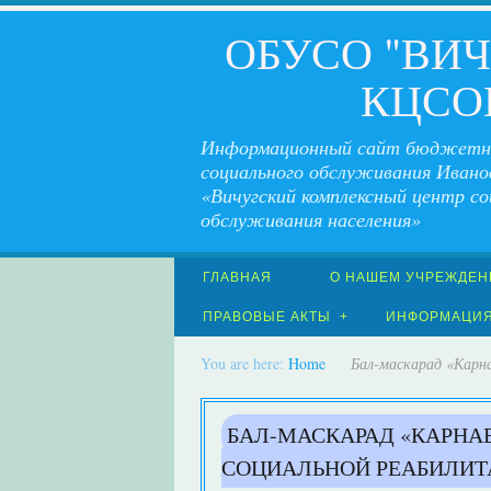
ОБУСО "ВИ
КЦСО
Информационный сайт бюджетн
социального обслуживания Ивано
«Вичугский комплексный центр со
обслуживания населения»
ГЛАВНАЯ
О НАШЕМ УЧРЕЖДЕН
ПРАВОВЫЕ АКТЫ
ИНФОРМАЦИ
You are here:
Home
Бал-маскарад «Карна
БАЛ-МАСКАРАД «КАРНА
СОЦИАЛЬНОЙ РЕАБИЛИ