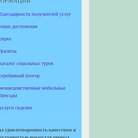
ФОРМАЦИЯ
благодарности получателей услуг
наши достижения
опрос
буклеты
каталог социльных туров
серебряный блогер
межведомственные мобильные
бригады
услуги сиделки
а удовлетворенность качеством и
оступностью предоставляемых