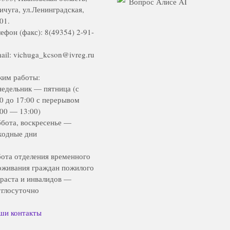
Вопрос Алисе AI
Вичуга, ул.Ленинградская,
01.
ефон (факс): 8(49354) 2-91-
ail: vichuga_kcson@ivreg.ru
жим работы:
недельник — пятница (с
00 до 17:00 с перерывом
:00 — 13:00)
ббота, воскресенье —
ходные дни
бота отделения временного
оживания граждан пожилого
зраста и инвалидов —
углосуточно
ши контакты