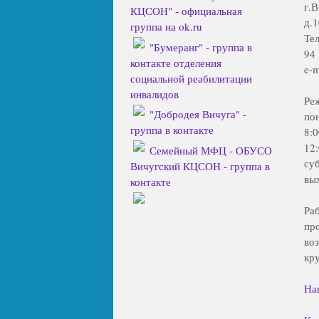
г.
КЦСОН" - официальная
д.1
группа на ok.ru
Тел
"Бумеранг" - группа в
94
контакте отделения
e-m
социальной реабилитации
инвалидов
Ре
"Добродея Вичуга" -
по
группа в контакте
8:
12
Семейный МФЦ - ОБУСО
су
Вичугский КЦСОН - группа в
вы
контакте
Ра
пр
во
кр
На