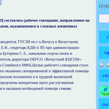
Х
ПОИ
Ц состоялось рабочее совещание, направленное на
мьями, оказавшимися в сложных жизненных
с
оводитель ТУСЗН по г.о.Вичуга и Вичугскому
 Е.Н., секретарь КДН и ЗП при администрации
та
 Буторина С.А., начальник отдела опеки и
меститель директора ОБУСО «Вичугский КЦСОН»
сты Семейного МФЦ.Целью рабочего совещания стало
 по оказанию своевременной и эффективной помощи
сис
опасном положении и в трудной жизненной
определены конкретные шаги для улучшения
я и оказания необходимой помощи семьям.
сис