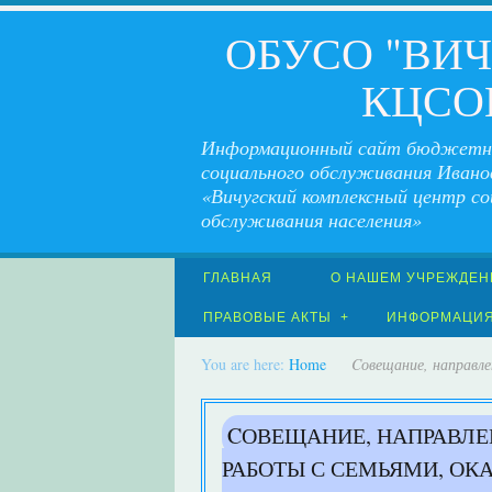
ОБУСО "ВИ
КЦСО
Информационный сайт бюджетн
социального обслуживания Ивано
«Вичугский комплексный центр со
обслуживания населения»
ГЛАВНАЯ
О НАШЕМ УЧРЕЖДЕН
ПРАВОВЫЕ АКТЫ
ИНФОРМАЦИ
You are here:
Home
Cовещание, направл
CОВЕЩАНИЕ, НАПРАВЛЕ
РАБОТЫ С СЕМЬЯМИ, О