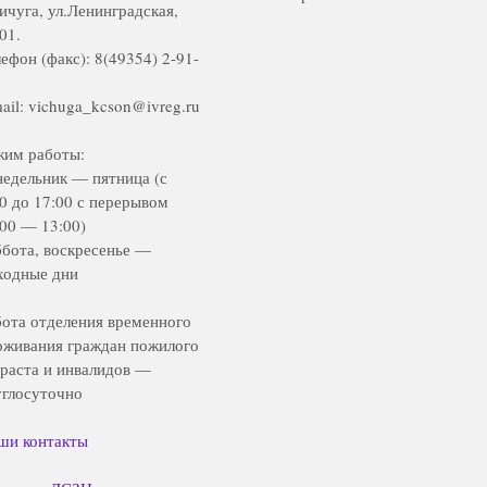
Вичуга, ул.Ленинградская,
01.
ефон (факс): 8(49354) 2-91-
ail: vichuga_kcson@ivreg.ru
жим работы:
недельник — пятница (с
00 до 17:00 с перерывом
:00 — 13:00)
ббота, воскресенье —
ходные дни
бота отделения временного
оживания граждан пожилого
зраста и инвалидов —
углосуточно
ши контакты