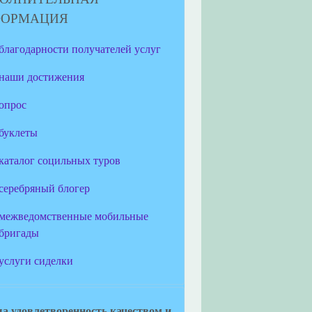
ФОРМАЦИЯ
благодарности получателей услуг
наши достижения
опрос
буклеты
каталог социльных туров
серебряный блогер
межведомственные мобильные
бригады
услуги сиделки
а удовлетворенность качеством и