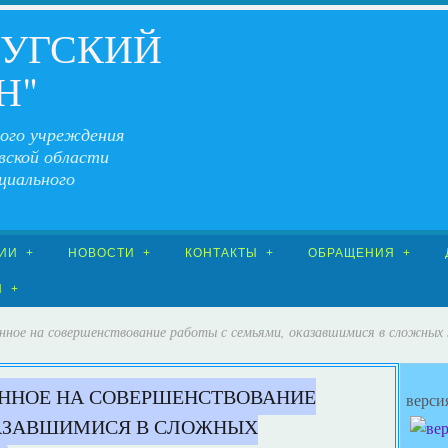
ЧУГСКИЙ
Н"
ого учреждения
вской области
циального
ИИ
НОВОСТИ
КОНТАКТЫ
ОБРАЩЕНИЯ
Я
енное на совершенствование работы с семьями, оказавшимися в сложных
ННОЕ НА СОВЕРШЕНСТВОВАНИЕ
верси
КАЗАВШИМИСЯ В СЛОЖНЫХ