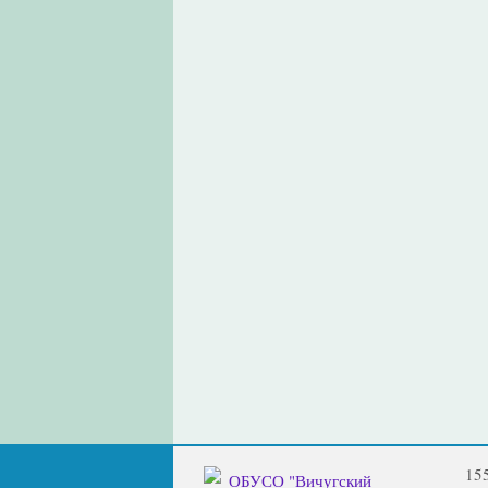
15
ОБУСО "Вичугский