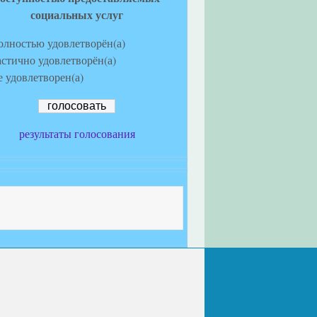
социальных услуг
олностью удовлетворён(а)
астично удовлетворён(а)
е удовлетворен(а)
результаты голосования