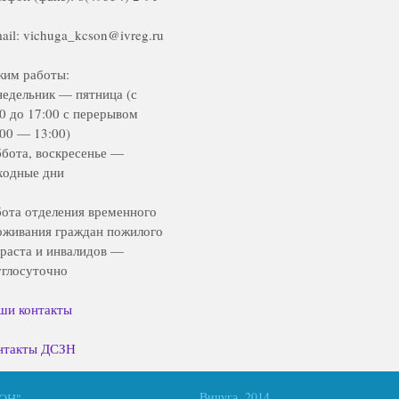
ail: vichuga_kcson@ivreg.ru
жим работы:
недельник — пятница (с
00 до 17:00 с перерывом
:00 — 13:00)
ббота, воскресенье —
ходные дни
бота отделения временного
оживания граждан пожилого
зраста и инвалидов —
углосуточно
ши контакты
нтакты ДСЗН
Вичуга, 2014
СОН"
.