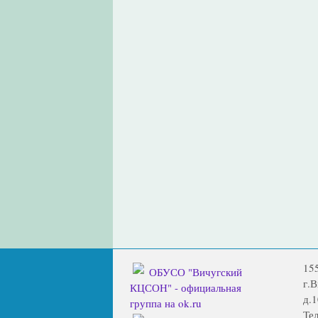
15
ОБУСО "Вичугский
г.
КЦСОН" - официальная
д.1
группа на ok.ru
Тел