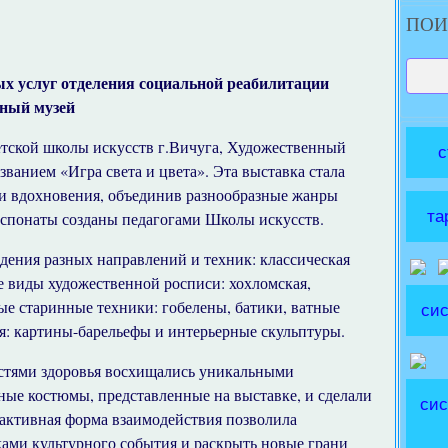
ПОИ
ых услуг отделения социальной реабилитации
нный музей
етской школы искусств г.Вичуга, Художественный
с
званием «Игра света и цвета». Эта выставка стала
и вдохновения, объединив разнообразные жанры
та
экспонаты созданы педагогами Школы искусств.
дения разных направлений и техник: классическая
 виды художественной росписи: хохломская,
ые старинные техники: гобелены, батики, ватные
сис
: картины-барельефы и интерьерные скульптуры.
стями здоровья восхищались уникальными
ые костюмы, представленные на выставке, и сделали
сис
активная форма взаимодействия позволила
ками культурного события и раскрыть новые грани