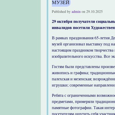
МУЗЕЙ
Published by
admin
on
29.10.2025
29 октября получатели социальн
инвалидов посетили Художестве
В рамках празднования 65-летия Д
музей организовал выставку под на
настоящим праздником творчества 
изобразительного искусства. Все 
Гостям были представлены произве
живопись и графика; традиционные
палехская и мезенская; возрождённ
игрушки; современные направления
Ребята с ограниченными возможно
предметами, примеряли традиционн
памятные фотографии. Такая интер
посетителям ощутить себя участни