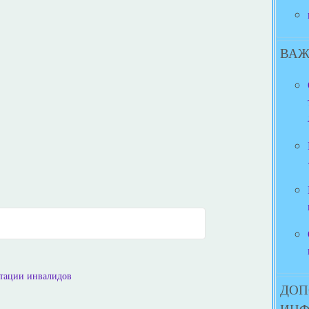
ВАЖ
итации инвалидов
ДОП