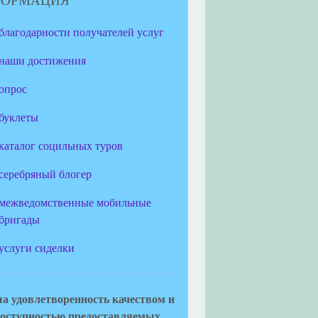
ФОРМАЦИЯ
благодарности получателей услуг
наши достижения
опрос
буклеты
каталог социльных туров
серебряный блогер
межведомственные мобильные
бригады
услуги сиделки
а удовлетворенность качеством и
оступностью предоставляемых