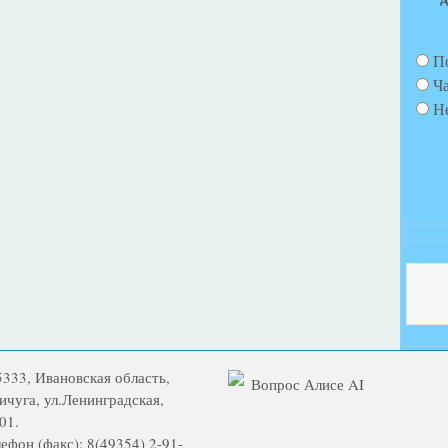
П
Ч
Н
5333, Ивановская область,
Вопрос Алисе AI
Вичуга, ул.Ленинградская,
01.
ефон (факс): 8(49354) 2-91-