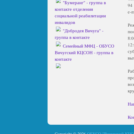
"Бумеранг" - группа в
94
контакте отделения
e-m
социальной реабилитации
инвалидов
Ре
"Добродея Вичуга" -
по
группа в контакте
8:
12
Семейный МФЦ - ОБУСО
су
Вичугский КЦСОН - группа в
вы
контакте
Ра
пр
во
кр
На
Ко
Copyright © 2026
ОБУСО "Вичугский КЦ