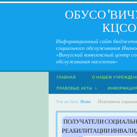
ОБУСО "ВИ
КЦСО
Информационный сайт бюджетн
социального обслуживания Ивано
«Вичугский комплексный центр со
обслуживания населения»
ГЛАВНАЯ
О НАШЕМ УЧРЕЖДЕН
ПРАВОВЫЕ АКТЫ
ИНФОРМАЦИ
You are here:
Home
Получатели социальн
ПОЛУЧАТЕЛИ СОЦИАЛЬН
РЕАБИЛИТАЦИИ ИНВАЛИ