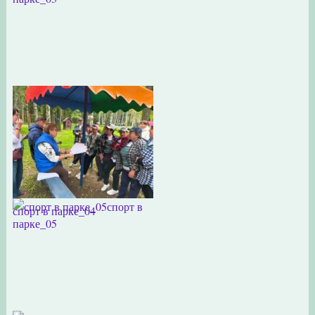
спорт в
спорт в парке_04
парке_05