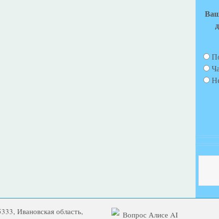
Ваш
д
П
Ч
Н
5333, Ивановская область,
Вопрос Алисе AI