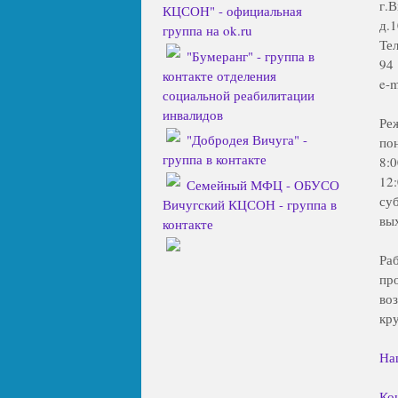
г.
КЦСОН" - официальная
д.1
группа на ok.ru
Тел
"Бумеранг" - группа в
94
контакте отделения
e-m
социальной реабилитации
инвалидов
Ре
"Добродея Вичуга" -
по
группа в контакте
8:
12
Семейный МФЦ - ОБУСО
су
Вичугский КЦСОН - группа в
вы
контакте
Ра
пр
во
кр
На
Ко