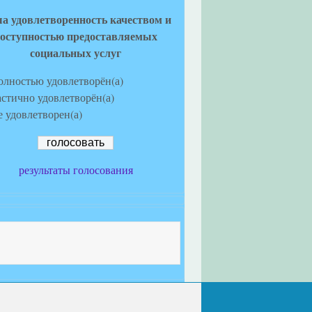
а удовлетворенность качеством и
оступностью предоставляемых
социальных услуг
олностью удовлетворён(а)
астично удовлетворён(а)
е удовлетворен(а)
результаты голосования