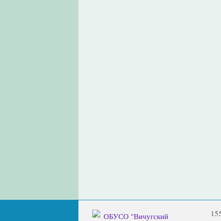
15
ОБУСО "Вичугский