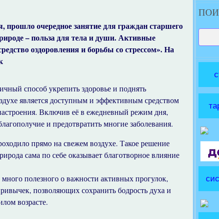
ПОИ
я, прошло очередное занятие для граждан старшего
природе – польза для тела и души. Активные
средство оздоровления и борьбы со стрессом». На
к
с
ичный способ укрепить здоровье и поднять
оздухе является доступным и эффективным средством
та
настроения. Включив её в ежедневный режим дня,
благополучие и предотвратить многие заболевания.
роходило прямо на свежем воздухе. Такое решение
рирода сама по себе оказывает благотворное влияние
и много полезного о важности активных прогулок,
сис
ривычек, позволяющих сохранить бодрость духа и
илом возрасте.