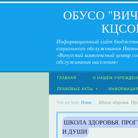
ОБУСО "ВИ
КЦСО
Информационный сайт бюджетн
социального обслуживания Ивано
«Вичугский комплексный центр со
обслуживания населения»
ГЛАВНАЯ
О НАШЕМ УЧРЕЖДЕН
ПРАВОВЫЕ АКТЫ
ИНФОРМАЦИ
You are here:
Home
Школа здоровья. Про
ШКОЛА ЗДОРОВЬЯ. ПРОГ
И ДУШИ