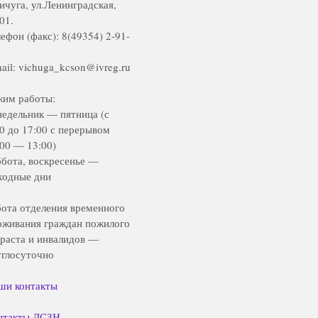
Вичуга, ул.Ленинградская,
01.
ефон (факс): 8(49354) 2-91-
ail: vichuga_kcson@ivreg.ru
жим работы:
недельник — пятница (с
00 до 17:00 с перерывом
:00 — 13:00)
ббота, воскресенье —
ходные дни
бота отделения временного
оживания граждан пожилого
зраста и инвалидов —
углосуточно
ши контакты
нтакты ДСЗН