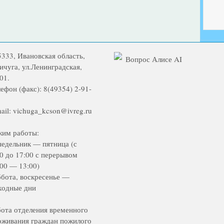
5333, Ивановская область,
Вопрос Алисе AI
Вичуга, ул.Ленинградская,
01.
ефон (факс): 8(49354) 2-91-
ail: vichuga_kcson@ivreg.ru
жим работы:
недельник — пятница (с
00 до 17:00 с перерывом
:00 — 13:00)
ббота, воскресенье —
ходные дни
бота отделения временного
оживания граждан пожилого