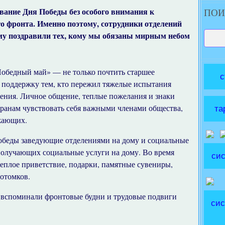
вание Дня Победы без особого внимания к
ПОИ
о фронта. Именно поэтому, сотрудники отделений
му поздравили тех, кому мы обязаны мирным небом
обедный май» — не только почтить старшее
с
ю поддержку тем, кто пережил тяжелые испытания
ения. Личное общение, теплые пожелания и знаки
ранам чувствовать себя важными членами общества,
та
жающих.
обеды заведующие отделениями на дому и социальные
получающих социальные услуги на дому. Во время
сис
теплое приветствие, подарки, памятные сувениры,
отомков.
 вспоминали фронтовые будни и трудовые подвиги
сис