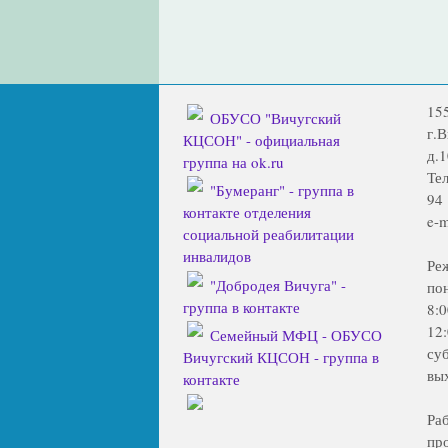
15
ОБУСО "Вичугский
г.
КЦСОН" - официальная
д.1
группа на ok.ru
Тел
"Бумеранг" - группа в
94
контакте отделения
e-m
социальной реабилитации
инвалидов
Ре
"Добродея Вичуга" -
по
группа в контакте
8:
12
Семейный МФЦ - ОБУСО
су
Вичугский КЦСОН - группа в
вы
контакте
Ра
пр