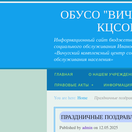
ОБУСО "ВИ
КЦСО
Информационный сайт бюджетн
социального обслуживания Ивано
«Вичугский комплексный центр со
обслуживания населения»
ГЛАВНАЯ
О НАШЕМ УЧРЕЖДЕН
ПРАВОВЫЕ АКТЫ
ИНФОРМАЦИ
You are here:
Home
Праздничные поздра
ПРАЗДНИЧНЫЕ ПОЗДРАВ
Published by
admin
on
12.05.2025