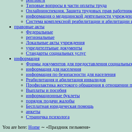
рейтинги
Типовые вопросы в части оплаты труда
Онлайнинспекция. Защита трудовых прав работник
информация о медицинской деятельности учрежден
Система комплексной реабилитации и абилитации 
правовые акты
Федеральные
региональные
Локальные акты учреждения
учредителтьные документы
Стандарты социальных услуг
информация
Формы документов для предоставления социальных
информация для населения
информация по безопасности для населения
Реабилитация и абилитация инвалидов
Профилактика жестокого обращения в отношении 
Выплаты и пособия
информационные буклеты
порядок подачи жалобы
Бесплатная юридическая помощь
анкеты
Страничка психолога
You are here:
Home
∼
«Праздник пельменя»