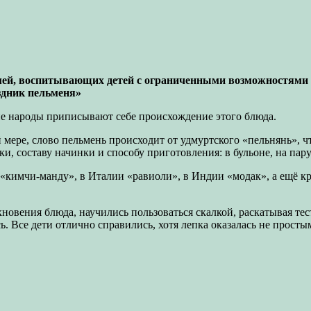
семей, воспитывающих детей с ограниченными возможностя
здник пельменя»
ие народы приписывают себе происхождение этого блюда.
мере, слово пельмень происходит от удмуртского «пельнянь», что
и, составу начинки и способу приготовления: в бульоне, на пару
 «кимчи-манду», в Италии «равиоли», в Индии «модак», а ещё кр
кновения блюда, научились пользоваться скалкой, раскатывая т
. Все дети отлично справились, хотя лепка оказалась не просты