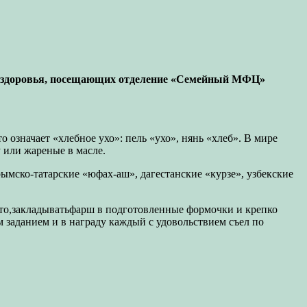
ми здоровья, посещающих отделение «Семейный МФЦ»
 означает «хлебное ухо»: пель «ухо», нянь «хлеб». В мире
 или жареные в масле.
ымско-татарские «юфах-аш», дагестанские «курзе», узбекские
есто,закладыватьфарш в подготовленные формочки и крепко
м заданием и в награду каждый с удовольствием съел по