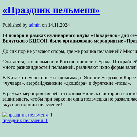
«Праздник пельменя»
Published by
admin
on
14.11.2024
14 ноября в рамках кулинарного клуба «Поварёнок» для 
Вичугского КЦСОН, было организовано мероприятие «Пра
До сих пор не угасают споры, где же родина пельменей? Мног
Считается, что пельмени в Россию пришли с Урала. По крайней 
много разновидностей пельменей, различают ихпо форме залепк
В Китае это «вонтоны» и «димсам», в Японии «гёдза», в Корее
«чучвара», азербайджанские «дюшбара» и бурятские «позы».
В рамках мероприятия ребята познакомились с историей возни
защипывать, чтобы при варке ни одна пельмешка не развалилась
вкусной порции пельменей!
праздник пельменя_1