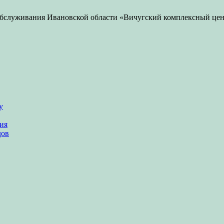
бслуживания Ивановской области «Вичугский комплексный цен
у
ия
дов