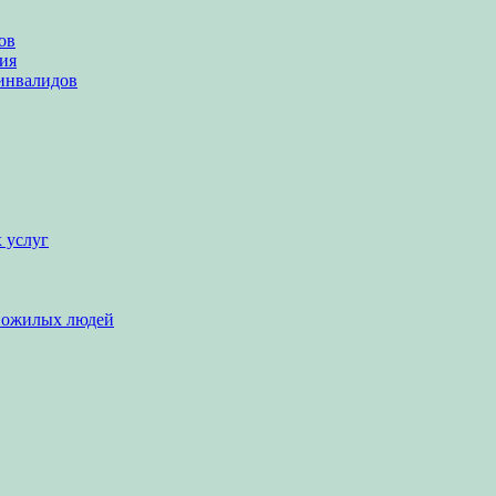
ов
ия
инвалидов
 услуг
пожилых людей