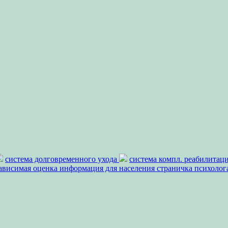
система долговременного ухода
система компл. реабилитац
ависимая оценка
информация для населения
страничка психолог