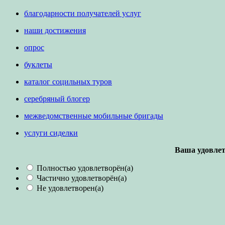
благодарности получателей услуг
наши достижения
опрос
буклеты
каталог социльных туров
серебряный блогер
межведомственные мобильные бригады
услуги сиделки
Ваша удовлет
Полностью удовлетворён(а)
Частично удовлетворён(а)
Не удовлетворен(а)