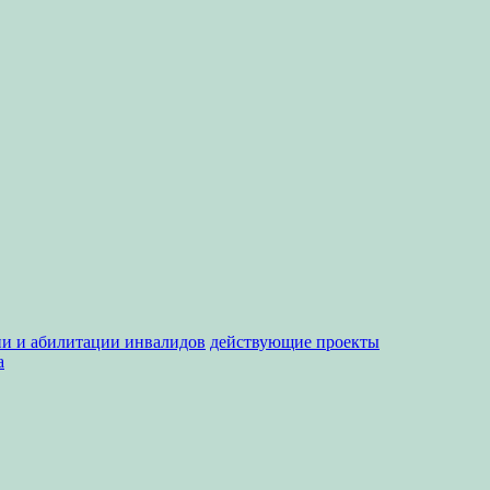
ии и абилитации инвалидов
действующие проекты
а