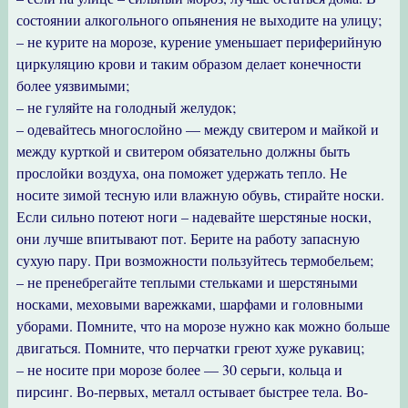
состоянии алкогольного опьянения не выходите на улицу;
– не курите на морозе, курение уменьшает периферийную
циркуляцию крови и таким образом делает конечности
более уязвимыми;
– не гуляйте на голодный желудок;
– одевайтесь многослойно — между свитером и майкой и
между курткой и свитером обязательно должны быть
прослойки воздуха, она поможет удержать тепло. Не
носите зимой тесную или влажную обувь, стирайте носки.
Если сильно потеют ноги – надевайте шерстяные носки,
они лучше впитывают пот. Берите на работу запасную
сухую пару. При возможности пользуйтесь термобельем;
– не пренебрегайте теплыми стельками и шерстяными
носками, меховыми варежками, шарфами и головными
уборами. Помните, что на морозе нужно как можно больше
двигаться. Помните, что перчатки греют хуже рукавиц;
– не носите при морозе более — 30 серьги, кольца и
пирсинг. Во-первых, металл остывает быстрее тела. Во-