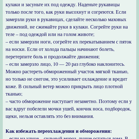
кулаки и засуньте их под одежду. Наденьте рукавицы
только после того, как руки высохнут и согреются. Если
замерзли руки в рукавицах, сделайте несколько маховых
движений, не сжимайте руки в кулаки. Согрейте руки на
теле – под одеждой или на голом животе;
– если замерзли ноги, согрейте их перекатыванием с пяток
на носки. Если от холода пальцы начинают болеть,
перетерпите боль и продолжайте движения;
– если замерзло лицо, 10 — 20 раз глубоко наклонитесь.
Можно растереть обмороженный участок мягкой тканью,
но только не снегом, это усиливает охлаждение и вредит
коже. В сильный ветер можно прикрыть лицо плотной
тканью;
– часто обморожение наступает незаметно. Поэтому если у
вас вдруг побелели мочки ушей, кончик носа, подбородок,
щеки, нельзя оставлять это без внимания.
Как избежать переохлаждения и обморожения:
– если на улице – сильный мороз, лучше остаться дома. В