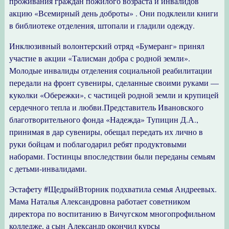
проживания граждан пожилого возраста и инвалидов
акцию «Всемирный день доброты» . Они подклеили книги
в библиотеке отделения, штопали и гладили одежду.
Инклюзивный волонтерский отряд «Бумеранг» принял
участие в акции «Талисман добра с родной земли».
Молодые инвалиды отделения социальной реабилитации
передали на фронт сувениры, сделанные своими руками —
куколки «Обережки», с частицей родной земли и крупицей
сердечного тепла и любви.Представитель Ивановского
благотворительного фонда «Надежда» Тупицин Д.А.,
принимая в дар сувениры, обещал передать их лично в
руки бойцам и поблагодарил ребят продуктовыми
наборами. Гостинцы впоследствии были переданы семьям
с детьми-инвалидами.
Эстафету #ЩедрыйВторник подхватила семья Андреевых.
Мама Наталья Александровна работает советником
директора по воспитанию в Вичугском многопрофильном
колледже, а сын Александр окончил курсы