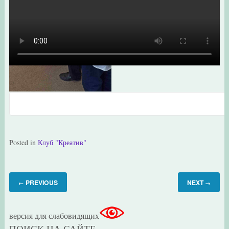
1651144025777
Posted in
Клуб "Креатив"
PREVIOUS
NEXT
←
→
версия для слабовидящих
ПОИСК НА САЙТЕ