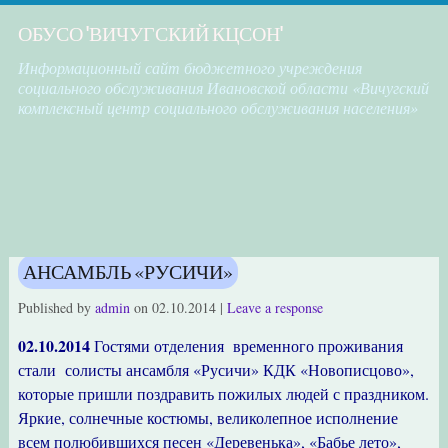
ОБУСО "ВИЧУГСКИЙ КЦСОН"
Информационный сайт бюджетного учреждения
социального обслуживания Ивановской области «Вичугский
комплексный центр социального обслуживания населения»
АНСАМБЛЬ «РУСИЧИ»
Published by
admin
on
02.10.2014
|
Leave a response
02.10.2014
Гостями отделения временного проживания
стали солисты ансамбля «Русичи» КДК «Новописцово»,
которые пришли поздравить пожилых людей с праздником.
Яркие, солнечные костюмы, великолепное исполнение
всем полюбившихся песен «Деревенька», «Бабье лето»,