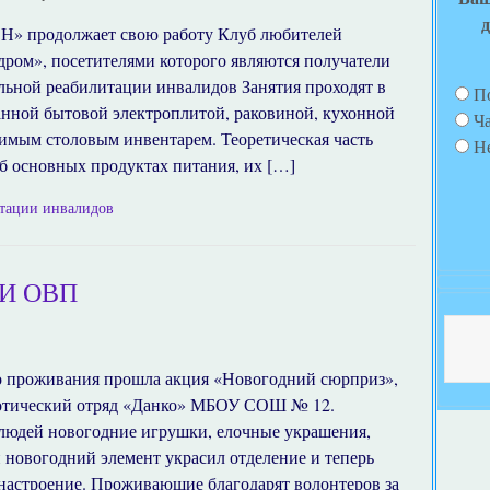
д
» продолжает свою работу Клуб любителей
ром», посетителями которого являются получатели
льной реабилитации инвалидов Занятия проходят в
П
ванной бытовой электроплитой, раковиной, кухонной
Ч
имым столовым инвентарем. Теоретическая часть
Н
об основных продуктах питания, их […]
итации инвалидов
И ОВП
го проживания прошла акция «Новогодний сюрприз»,
иотический отряд «Данко» МБОУ СОШ № 12.
людей новогодние игрушки, елочные украшения,
новогодний элемент украсил отделение и теперь
е настроение. Проживающие благодарят волонтеров за