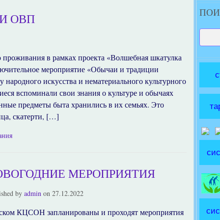
ПОИ
И ОВП
о проживания в рамках проекта «Волшебная шкатулка
лючительное мероприятие «Обычаи и традиции
с
у народного искусства и нематериального культурного
иеся вспоминали свои знания о культуре и обычаях
инные предметы быта хранились в их семьях. Это
та
ца, скатерти, […]
ания
сис
ОВОГОДНИЕ МЕРОПРИЯТИЯ
ished by
admin
on
27.12.2022
сис
гском КЦСОН запланированы и проходят мероприятия