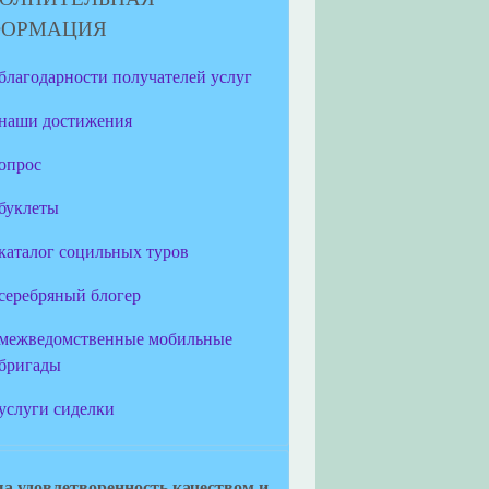
ФОРМАЦИЯ
благодарности получателей услуг
наши достижения
опрос
буклеты
каталог социльных туров
серебряный блогер
межведомственные мобильные
бригады
услуги сиделки
а удовлетворенность качеством и