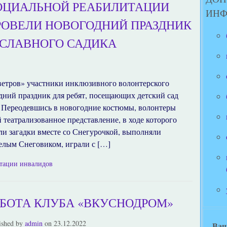
ОЦИАЛЬНОЙ РЕАБИЛИТАЦИИ
ИН
РОВЕЛИ НОВОГОДНИЙ ПРАЗДНИК
ОСЛАВНОГО САДИКА
 ветров» участники инклюзивного волонтерского
дний праздник для ребят, посещающих детский сад
а Переодевшись в новогодние костюмы, волонтеры
 театрализованное представление, в ходе которого
ли загадки вместе со Снегурочкой, выполняли
селым Снеговиком, играли с […]
итации инвалидов
АБОТА КЛУБА «ВКУСНОДРОМ»
ished by
admin
on
23.12.2022
Ваш