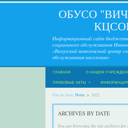
ОБУСО "ВИ
КЦСО
Информационный сайт бюджетн
социального обслуживания Ивано
«Вичугский комплексный центр со
обслуживания населения»
ГЛАВНАЯ
О НАШЕМ УЧРЕЖДЕН
ПРАВОВЫЕ АКТЫ
ИНФОРМАЦИ
You are here:
Home
2022
ARCHIVES BY DATE
You are browsing the site archives for