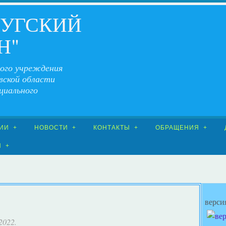
ЧУГСКИЙ
Н"
ого учреждения
вской области
циального
ИИ
НОВОСТИ
КОНТАКТЫ
ОБРАЩЕНИЯ
Я
верси
 2022.