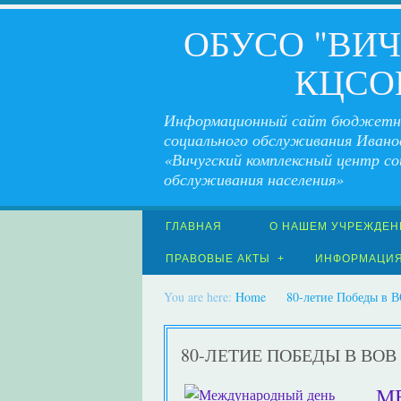
ОБУСО "ВИ
КЦСО
Информационный сайт бюджетн
социального обслуживания Ивано
«Вичугский комплексный центр со
обслуживания населения»
ГЛАВНАЯ
О НАШЕМ УЧРЕЖДЕН
ПРАВОВЫЕ АКТЫ
ИНФОРМАЦИ
You are here:
Home
80-летие Победы в 
80-ЛЕТИЕ ПОБЕДЫ В ВОВ
М