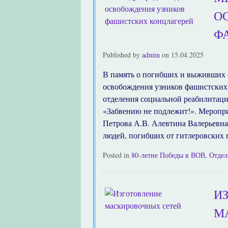
О
Ф
Published by
admin
on
15.04.2025
В память о погибших и выживших 
освобождения узников фашистских 
отделения социальной реабилитаци
«Забвению не подлежит!». Меропри
Петрова А.В. Алевтина Валерьевна 
людей, погибших от гитлеровских
Posted in
80-летие Победы в ВОВ
,
Отдел
И
М