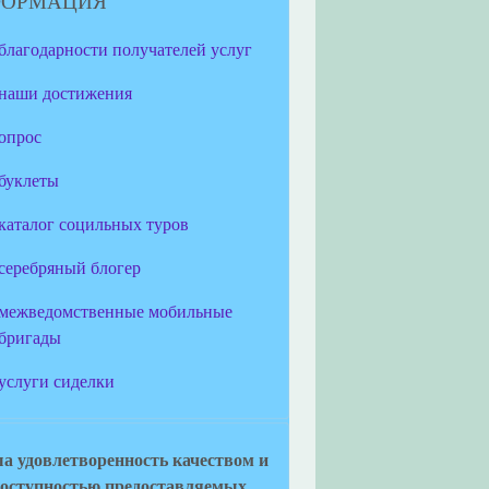
ФОРМАЦИЯ
благодарности получателей услуг
наши достижения
опрос
буклеты
каталог социльных туров
серебряный блогер
межведомственные мобильные
бригады
услуги сиделки
а удовлетворенность качеством и
оступностью предоставляемых