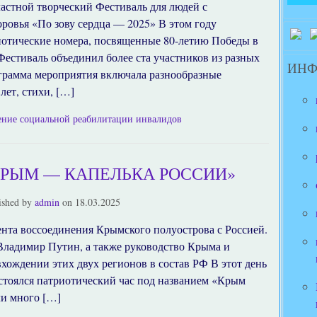
ластной творческий Фестиваль для людей с
овья «По зову сердца — 2025» В этом году
иотические номера, посвященные 80-летию Победы в
естиваль объединил более ста участников из разных
ИН
грамма мероприятия включала разнообразные
лет, стихи, […]
ение социальной реабилитации инвалидов
КРЫМ — КАПЕЛЬКА РОССИИ»
ished by
admin
on
18.03.2025
ента воссоединения Крымского полуострова с Россией.
 Владимир Путин, а также руководство Крыма и
хождении этих двух регионов в состав РФ В этот день
оялся патриотический час под названием «Крым
ли много […]