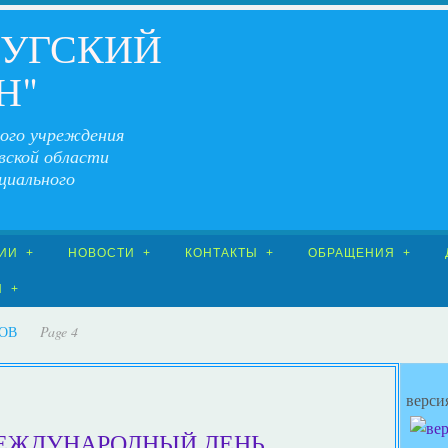
ЧУГСКИЙ
Н"
ого учреждения
вской области
циального
ИИ
НОВОСТИ
КОНТАКТЫ
ОБРАЩЕНИЯ
Я
ВОВ
Page 4
верси
ЕЖДУНАРОДНЫЙ ДЕНЬ