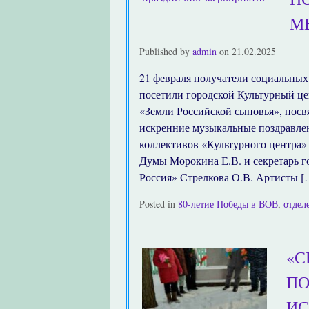
М
Published by
admin
on
21.02.2025
21 февраля получатели социальных
посетили городской Культурный це
«Земли Российской сыновья», пос
искренние музыкальные поздравле
коллективов «Культурного центра»
Думы Морокина Е.В. и секретарь г
Россия» Стрелкова О.В. Артисты [
Posted in
80-летие Победы в ВОВ
,
отдел
«С
ПО
ИС