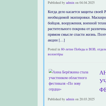
Published by
admin
on
04.04.2025
Когда дело касается защиты своей 
необходимой экипировки. Маскиро
бойцов, вооружения, военной техн
растительного покрова от различны
прямом смысле спасти жизнь. Поэ
акции […]
Posted in
80-летие Победы в ВОВ
,
отдел
волонтёры
А
У
Ф
Published by
admin
on
20.03.2025