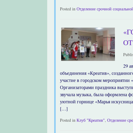
Posted in
Отделение срочной социальн
«Г
О
Publi
29 а
объединения «Креатив», созданног
участие в городском мероприятии «
Организаторами праздника высту
звучала музыка, была оформлена ф
уютной горнице «Марья искусница»
[…]
Posted in
Клуб "Креатив"
,
Отделение ср