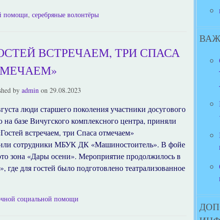
ой помощи
,
серебряные волонтёры
ВАЖ
ОСТЕЙ ВСТРЕЧАЕМ, ТРИ СПАСА
ТМЕЧАЕМ»
shed by
admin
on
29.08.2023
вгуста люди старшего поколения участники досугового
о на базе Вичугского комплексного центра, приняли
Гостей встречаем, три Спаса отмечаем»
пили сотрудники МБУК ДК «Машиностоитель». В фойе
ото зона «Дары осени». Мероприятие продолжилось в
, где для гостей было подготовлено театрализованное
очной социальной помощи
ДОП