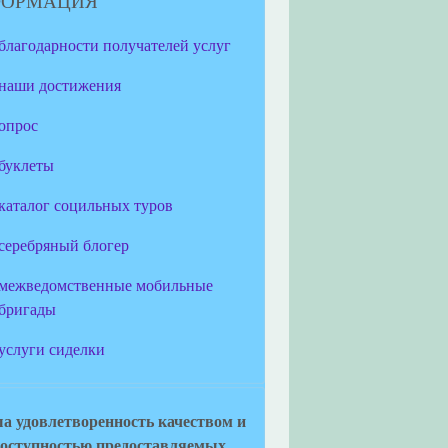
ФОРМАЦИЯ
благодарности получателей услуг
наши достижения
опрос
буклеты
каталог социльных туров
серебряный блогер
межведомственные мобильные
бригады
услуги сиделки
а удовлетворенность качеством и
оступностью предоставляемых