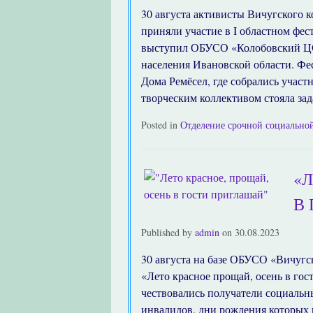
30 августа активисты Вичугского 
приняли участие в I областном фе
выступил ОБУСО «Колобовский ЦС
населения Ивановской области. Фес
Дома Ремёсел, где собрались участ
творческим коллективом стояла зад
Posted in
Отделение срочной социальн
«
В
Published by
admin
on
30.08.2023
30 августа на базе ОБУСО «Вичуг
«Лето красное прощай, осень в го
чествовались получатели социальн
инвалидов, дни рождения которых 