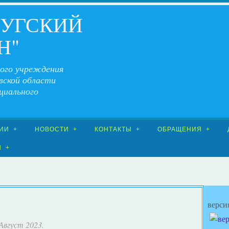
ЧУГСКИЙ
Н"
ого учреждения
вской области
циального
ИИ
НОВОСТИ
КОНТАКТЫ
ОБРАЩЕНИЯ
Я
верси
r Август 2023.