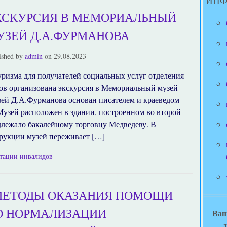
ИН
КСКУРСИЯ В МЕМОРИАЛЬНЫЙ
УЗЕЙ Д.А.ФУРМАНОВА
ished by
admin
on
29.08.2023
туризма для получателей социальных услуг отделения
ов организована экскурсия в Мемориальный музей
й Д.А.Фурманова основан писателем и краеведом
Музей расположен в здании, построенном во второй
длежало бакалейному торговцу Медведеву. В
трукции музей переживает […]
итации инвалидов
МЕТОДЫ ОКАЗАНИЯ ПОМОЩИ
О НОРМАЛИЗАЦИИ
Ваш
д