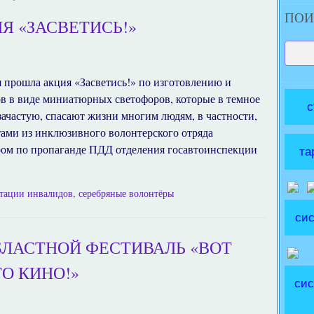
ПОИ
Я «ЗАСВЕТИСЬ!»
ря прошла акция «Засветись!» по изготовлению и
в в виде миниатюрных светофоров, которые в темное
с
зачастую, спасают жизни многим людям, в частности,
ами из инклюзивного волонтерского отряда
ром по пропаганде ПДД отделения госавтоинспекции
та
итации инвалидов
,
серебряные волонтёры
сис
БЛАСТНОЙ ФЕСТИВАЛЬ «ВОТ
ТО КИНО!»
сис