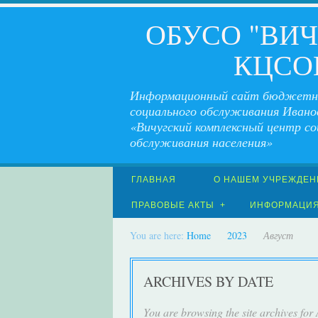
ОБУСО "ВИ
КЦСО
Информационный сайт бюджетн
социального обслуживания Ивано
«Вичугский комплексный центр со
обслуживания населения»
ГЛАВНАЯ
О НАШЕМ УЧРЕЖДЕН
ПРАВОВЫЕ АКТЫ
ИНФОРМАЦИ
You are here:
Home
2023
Август
ARCHIVES BY DATE
You are browsing the site archives fo