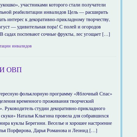
укошко», участниками которого стали получатели
альной реабилитации инвалидов Цель — расширить
ать интерес к декоративно-прикладному творчеству,
вгуст — удивительная пора! С полей и огородов
В садах поспевают сочные фрукты, лес угощает […]
итации инвалидов
И ОВП
нтересную фольклорную программу «Яблочный Спас»
деления временного проживания творческий
. Руководитель студии декоративно-прикладного
т скуки» Наталья Клыгина провела для собравшихся
енира куклы Берегини. Веселье и хорошее настроение
лья Порфирова, Дарья Романова и Леонид […]