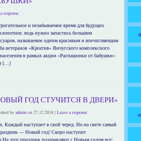
АБУШКИ»
a response
рогательное и незабываемое время для будущих
 хлопотное, ведь нужно запастись большим
ссуаров, называемое одним красивым и впечатляющим
уба ветеранов «Креатив» Вичугского комплексного
населения в рамках акции «Распашонки от бабушки»
и […]
НОВЫЙ ГОД СТУЧИТСЯ В ДВЕРИ»
ished by
admin
on
27.12.2018
|
Leave a response
и
, Каждый наступает в свой черед. Но на свете самый
раздник — Новый год! Скоро наступит
На этот праздник поздравляют с Новым годом все: