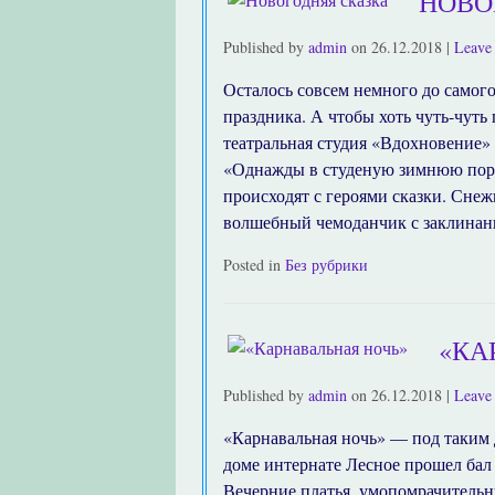
НОВО
Published by
admin
on
26.12.2018
|
Leave 
Осталось совсем немного до самог
праздника. А чтобы хоть чуть-чуть
театральная студия «Вдохновение
«Однажды в студеную зимнюю пору
происходят с героями сказки. Снеж
волшебный чемоданчик с заклинан
Posted in
Без рубрики
«КА
Published by
admin
on
26.12.2018
|
Leave 
«Карнавальная ночь» — под таким 
доме интернате Лесное прошел бал 
Вечерние платья, умопомрачительны