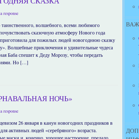
ГОДНЯЯ СКАЗКА
a response
ВАЖ
о таинственного, волшебного, всеми любимого
 почувствовать сказочную атмосферу Нового года
» приготовила для пожилых людей новогоднюю сказку
». Волшебные приключения и удивительные чудеса
ная Баба спешит к Деду Морозу, чтобы передать
иями. Но […]
РНАВАЛЬНАЯ НОЧЬ»
a response
девизом 26 января в канун новогодних праздников в
ДОП
для активных людей «серебряного» возраста.
е маски и, конечно, хорошее настроение, предало