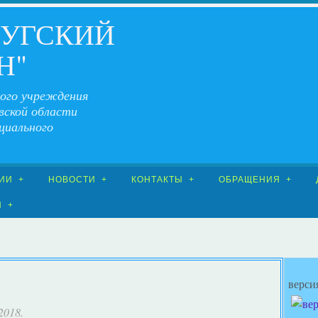
ЧУГСКИЙ
Н"
ого учреждения
вской области
циального
ИИ
НОВОСТИ
КОНТАКТЫ
ОБРАЩЕНИЯ
Я
верси
 2018.