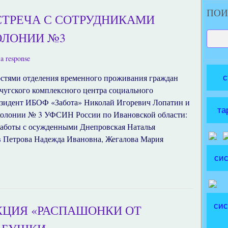
ПОИ
СТРЕЧА С СОТРУДНИКАМИ
ОЛОНИИ №3
a response
остями отделения временного проживания граждан
с
чугского комплексного центра социального
езидент ИБОФ «Забота» Николай Игоревич Лопатин и
та
колонии № 3 УФСИН России по Ивановской области:
работы с осужденными Днепровская Наталья
в Петрова Надежда Ивановна, Жегалова Мария
сис
сис
КЦИЯ «РАСПАШОНКИ ОТ