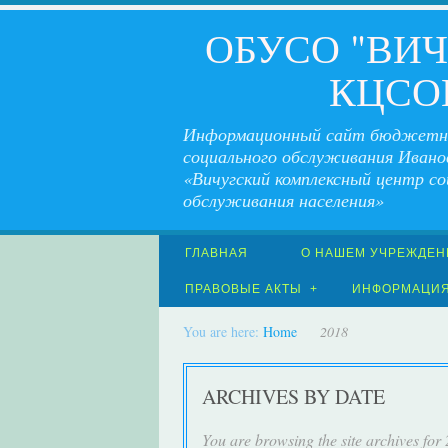
ОБУСО "ВИ
КЦСО
Информационный сайт бюджетн
социального обслуживания Ивано
«Вичугский комплексный центр со
обслуживания населения»
ГЛАВНАЯ
О НАШЕМ УЧРЕЖДЕН
ПРАВОВЫЕ АКТЫ
ИНФОРМАЦИ
You are here:
Home
2018
ARCHIVES BY DATE
You are browsing the site archives for