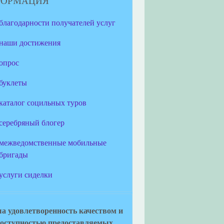
ФОРМАЦИЯ
благодарности получателей услуг
наши достижения
опрос
буклеты
каталог социльных туров
серебряный блогер
межведомственные мобильные
бригады
услуги сиделки
а удовлетворенность качеством и
оступностью предоставляемых