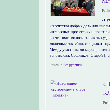
МА
Publi
«Пут
«Агентства добрых дел» для школь
интересных профессиях и показали
расчесывать волосы, завивать кудр
молочные коктейли, складывать пр
Между участниками мероприятия з
Золотилова, Сошников, Старой […
Posted in
Без рубрики
«
К
Publ